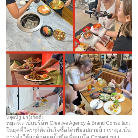
หยุดนิ้ว มาร์เก็ตติ้ง
หยุดนิ้ว เป็นบริษัท
Creative Agency & Brand Consultant
ในยุคที่ใครๆก็ตัดสินใจซื้อได้เพียงปลายนิ้ว เรามุ่งเน้น
การทำให้ลูกค้าหยุดนิ้วมือเพื่อสนใจ
ของ
Content