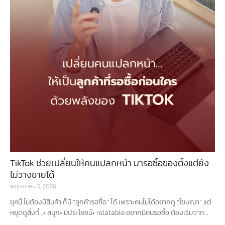
TikTok ช่วยเปลี่ยนให้คนแปลกหน้า มารอซื้อของตั้งแต่ยัง
ไม่วางขายได้
พฤษภาคม 5, 2026
ยุคนี้ ไม่ต้องมีสินค้า ก็มี “ลูกค้ารอซื้อ” ได้ เพราะคนไม่ได้อยากดู “โฆษณา” แต่
หยุดดูสิ่งที่…• สนุก• มีประโยชน์• relatable อยากมีคนรอซื้อ ต้องเริ่มจาก
“ทำให้เขาอิน” ไม่ใช่ขายตรง • Story → เล่าว่าทำไมถึ