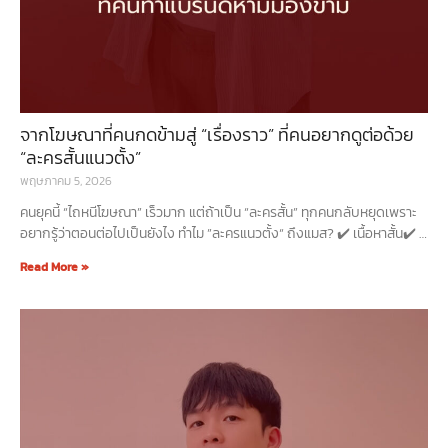
จากโฆษณาที่คนกดข้ามสู่ “เรื่องราว” ที่คนอยากดูต่อด้วย
“ละครสั้นแนวตั้ง”
พฤษภาคม 5, 2026
คนยุคนี้ “ไถหนีโฆษณา” เร็วมาก แต่ถ้าเป็น “ละครสั้น” ทุกคนกลับหยุดเพราะ
อยากรู้ว่าตอนต่อไปเป็นยังไง ทำไม ”ละครแนวตั้ง“ ถึงแมส? ✔️ เนื้อหาสั้น✔️ ดู
ง่าย✔️ เข้าใจเร็วตอบโจทย์พฤติกรรมผู้บริโภคยุคใหม่ที่เน้น
Read More »