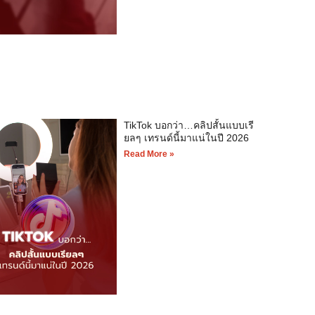
TikTok บอกว่า…คลิปสั้นแบบเรี
ยลๆ เทรนด์นี้มาแน่ในปี 2026
Read More »