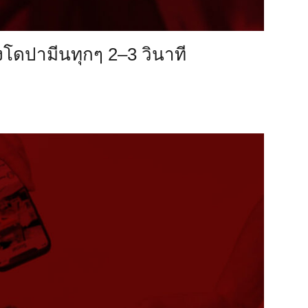
ั่งโดปามีนทุกๆ 2–3 วินาที