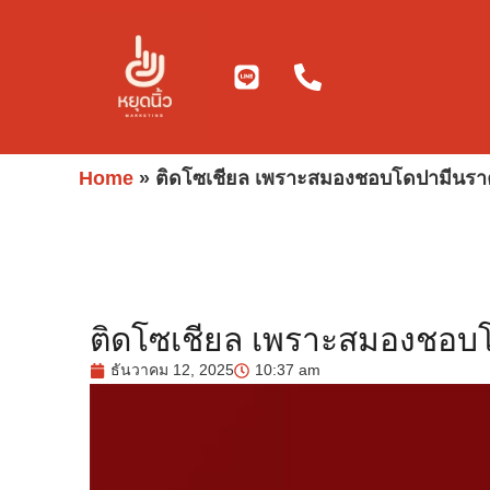
Skip
to
content
Home
»
ติดโซเชียล เพราะสมองชอบโดปามีนรา
ติดโซเชียล เพราะสมองชอบ
ธันวาคม 12, 2025
10:37 am