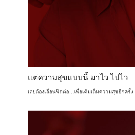
แต่ความสุขแบบนี้ มาไว ไปไว
เลยต้องเลื่อนฟีดต่อ…เพื่อเติมเต็มความสุขอีกครั้ง