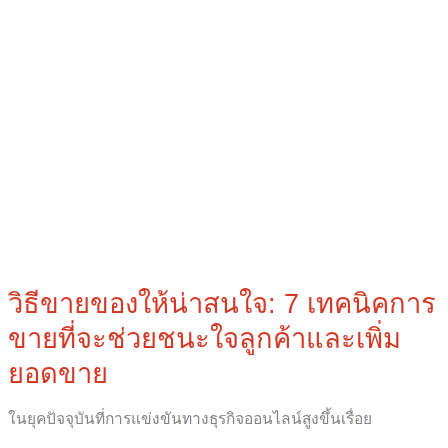
วิธี
ขาย
ของ
ให้
น่า
สนใจ:
7
เทคนิค
การ
ขาย
ที่
วิธีขายของให้น่าสนใจ: 7 เทคนิคการ
จะ
ขายที่จะช่วยชนะใจลูกค้าและเพิ่ม
ช่วย
ชนะ
ยอดขาย
ใจ
ลูกค้า
ในยุคปัจจุบันที่การแข่งขันทางธุรกิจออนไลน์สูงขึ้นเรื่อย
และ