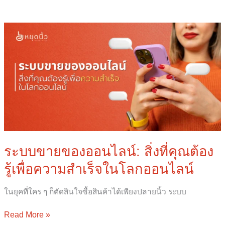
ระบบ
ขาย
ของ
ออนไลน์:
สิ่ง
ที่
คุณ
ต้อง
รู้
เพื่อ
ความ
ระบบขายของออนไลน์: สิ่งที่คุณต้อง
สำเร็จ
รู้เพื่อความสำเร็จในโลกออนไลน์
ใน
โลก
ออนไลน์
ในยุคที่ใคร ๆ ก็ตัดสินใจซื้อสินค้าได้เพียงปลายนิ้ว ระบบ
Read More »