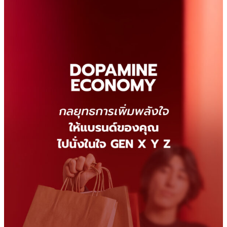
Dopamine
Economy
คือ
เท
รนด์
การ
ตลาด
ที่
น่า
จับตา
มอง