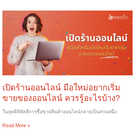
เปิด
ร้าน
ออนไลน์
มือ
ใหม่
อยาก
เริ่ม
ขาย
ของ
ออนไลน์
ควร
เปิดร้านออนไลน์ มือใหม่อยากเริ่ม
รู้
ขายของออนไลน์ ควรรู้อะไรบ้าง?
อะไร
บ้าง?
ในยุคดิจิทัลที่การซื้อขายสินค้าออนไลน์กลายเป็นส่วนหนึ่ง
Read More »