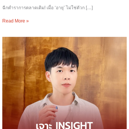
ฉีกตำราการตลาดเดิม! เมื่อ ‘อายุ’ ไม่ใช่ตัวก […]
Read More »
เจาะ
Insight
แต่ละ
Gen
ทำ
แบบ
ไหน
ถึง
จะ
เปลี่ยน
คน
แปลก
หน้า
เป็น