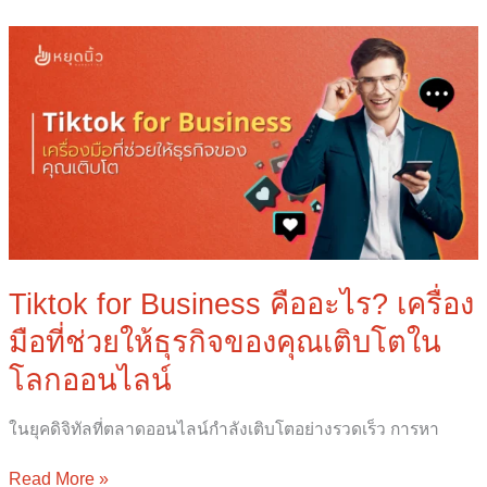
Tiktok
for
Business
คือ
อะไร?
เครื่อง
มือ
ที่
ช่วย
ให้
ธุรกิจ
Tiktok for Business คืออะไร? เครื่อง
ของ
มือที่ช่วยให้ธุรกิจของคุณเติบโตใน
คุณ
เติบโต
โลกออนไลน์
ใน
โลก
ในยุคดิจิทัลที่ตลาดออนไลน์กำลังเติบโตอย่างรวดเร็ว การหา
ออนไลน์
Read More »