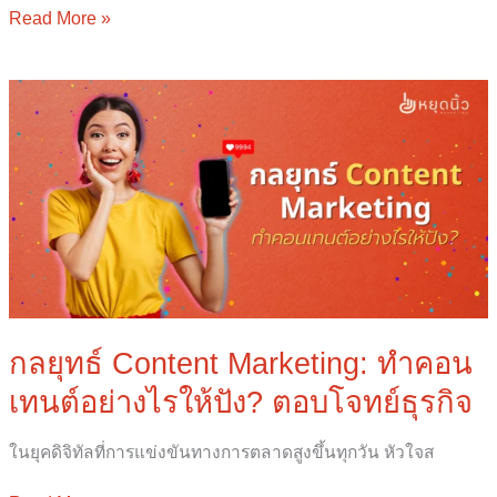
เพิ่ม
Read More »
ยอด
ขาย
กลยุทธ์
Content
Marketing:
ทำ
คอน
เทนต์
อย่างไร
ให้
ปัง?
ตอบ
โจทย์
กลยุทธ์ Content Marketing: ทำคอน
ธุรกิจ
เทนต์อย่างไรให้ปัง? ตอบโจทย์ธุรกิจ
ในยุคดิจิทัลที่การแข่งขันทางการตลาดสูงขึ้นทุกวัน หัวใจส