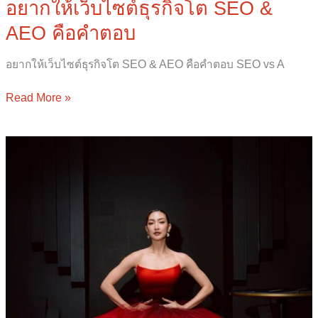
อยากให้เว็บไซต์ธุรกิจโต SEO &
AEO คือคำตอบ
อยากให้เว็บไซต์ธุรกิจโต SEO & AEO คือคำตอบ SEO vs A
Read More »
ส่อง
กลยุทธ์
ที่
ทำให้
POEM
ขึ้น
แท่น
“แบรนด์
ใน
ฝัน”
ของ