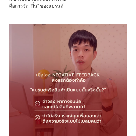
คือการวัด “กึ๋น” ของแบรนด์