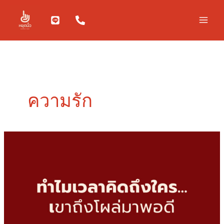
Skip
to
content
ความรัก
ทำไม
เวลา
คิดถึง
ใคร…
เขา
ถึง
โผล่
มา