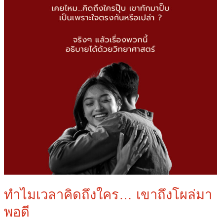
พอดี
ทำไมเวลาคิดถึงใคร… เขาถึงโผล่มา
พอดี