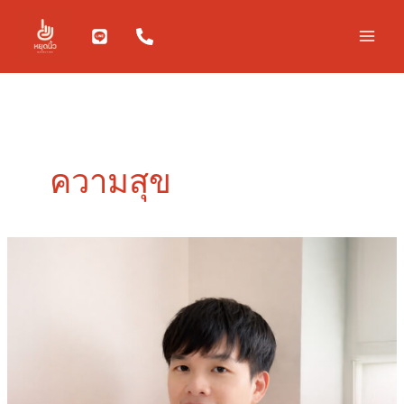
Skip
to
content
ความสุข
สุข
นิยม
Happiness
Marketing
เท
รนด์
ใหม่
พิชิต