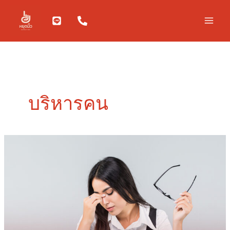
Skip
to
content
บริหารคน
ทำไม
การ
เลื่อน
ตำแหน่ง
อาจ
เป็น
ฝัน
ร้าย