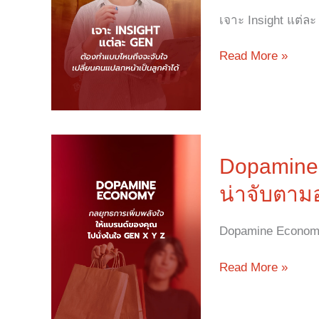
ทำ
เจาะ Insight แต่ล
แบบ
ไหน
ถึง
Read More »
จะ
เปลี่ยน
คน
แปลก
Dopamine
หน้า
Economy
Dopamine 
เป็น
คือ
ลูกค้า
น่าจับตาม
เท
รนด์
Dopamine Economy
การ
ตลาด
ที่
Read More »
น่า
จับตา