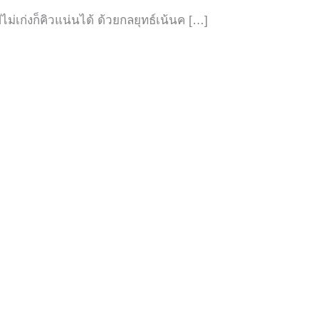
ไม่เก่งก็คิวแน่นได้ ด้วยกลยุทธ์เน้นค […]