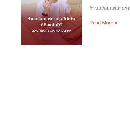
รูป
ร้านอร่อยแต่ถ่ายรูป
ไม่
เก่ง
ก็
Read More »
คิว
แน่น
ได้
ด้วย
กลยุทธ์
เน้น
ความ
เรี
ยล