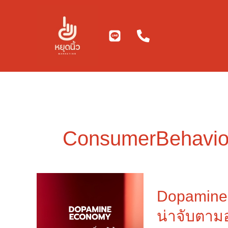
Skip
to
content
ConsumerBehavio
Dopamine
Economy
Dopamine 
คือ
น่าจับตาม
เท