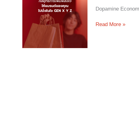
รนด์
Dopamine Economy
การ
ตลาด
ที่
Read More »
น่า
จับตา
มอง