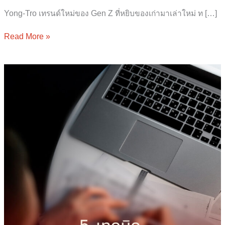
Yong-Tro เทรนด์ใหม่ของ Gen Z ที่หยิบของเก่ามาเล่าใหม่ ท […]
Read More »
5
เทคนิค
เปลี่ยน
“คน
ทั่วไป”
ให้
กลาย
เป็น
“ลูกค้า”