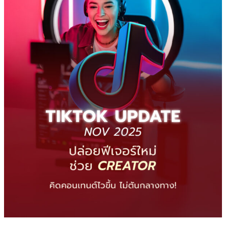
ฟีเจอร์
ใหม่
ช่วย
Creator
คิด
คอน
เทนต์
ไว
ขึ้น
ไม่
ตัน
กลาง
ทาง
!