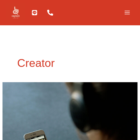
Skip
to
content
Creator
Yong-
Tro
เท
รนด์
ใหม่
ของ
Gen
Z