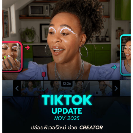
TikTok
Update
Nov
2025
ปล่อย
ฟีเจอร์
ใหม่
ช่วย
Creator
ตัด
งาน
ไว
ขึ้น
‘Smart
Split’