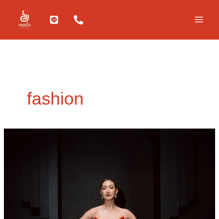
Skip
to
content
fashion
ส่อง
กลยุทธ์
ที่
ทำให้
POEM
ขึ้น
แท่น
“แบรนด์