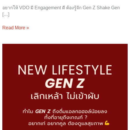
อยากให้ VDO มี Engagement ดี ต้องรู้จัก Gen Z Shake Gen
[…]
Read More »
New
Lifestyle
ทำไม
Gen
Z
ถึง
ดื่ม
แอลกอฮอล์
น้อย
ลง
ทั้ง
ที่
อายุ