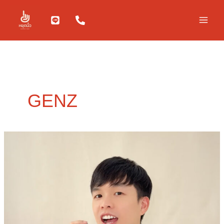
Skip
to
content
GENZ
อยาก
ให้
คลิป
มี
Engagement
ลอง
ทำ
Gen