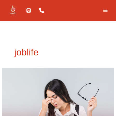
Skip
to
content
joblife
ทำไม
การ
เลื่อน
ตำแหน่ง
อาจ
เป็น
ฝัน
ร้าย