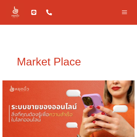
Skip
to
content
Market Place
ระบบ
ขาย
ของ
ออนไลน์:
สิ่ง
ที่
คุณ
ต้อง