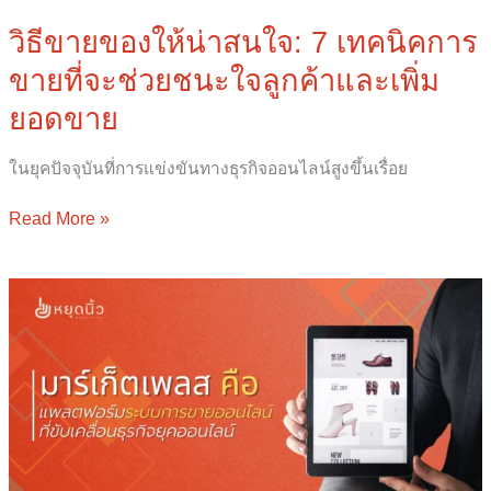
ที่
วิธีขายของให้น่าสนใจ: 7 เทคนิคการ
จะ
ขายที่จะช่วยชนะใจลูกค้าและเพิ่ม
ช่วย
ชนะ
ยอดขาย
ใจ
ลูกค้า
ในยุคปัจจุบันที่การแข่งขันทางธุรกิจออนไลน์สูงขึ้นเรื่อย
และ
เพิ่ม
Read More »
ยอด
ขาย
มาร์เก็ต
เพลส
คือ
แพลตฟอร์ม
ระบบ
การ
ขาย
ออนไลน์