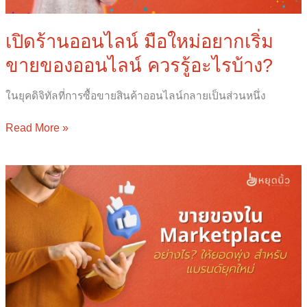
ออนไลน์
ควร
เปิดร้านออนไลน์ มือใหม่อยากเริ่ม
รู้
ขายของออนไลน์ ควรรู้อะไรบ้าง?
อะไร
บ้าง?
ในยุคดิจิทัลที่การซื้อขายสินค้าออนไลน์กลายเป็นส่วนหนึ่ง
Read More »
ขาย
ของ
ใน
Marketplace
อย่างไร?
ให้
ยอด
พุ่ง
สำหรับ