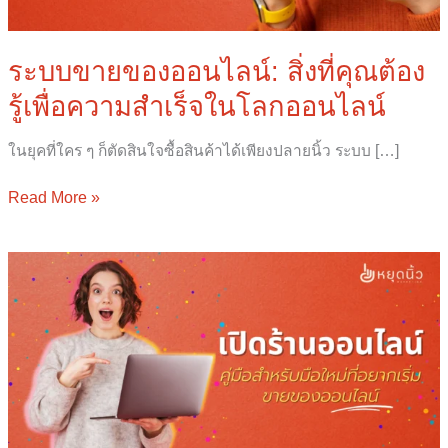
รู้
เพื่อ
ความ
ระบบขายของออนไลน์: สิ่งที่คุณต้อง
สำเร็จ
รู้เพื่อความสำเร็จในโลกออนไลน์
ใน
โลก
ออนไลน์
ในยุคที่ใคร ๆ ก็ตัดสินใจซื้อสินค้าได้เพียงปลายนิ้ว ระบบ […]
Read More »
เปิด
ร้าน
ออนไลน์
มือ
ใหม่
อยาก
เริ่ม
ขาย
ของ