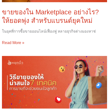
แบรนด์
ยุค
ขายของใน Marketplace อย่างไร?
ใหม่
ให้ยอดพุ่ง สำหรับแบรนด์ยุคใหม่
ในยุคที่การซื้อขายออนไลน์เฟื่องฟู หลายธุรกิจต่างมองหาช่
Read More »
วิธี
ขาย
ของ
ให้
น่า
สนใจ:
7
เทคนิค
การ
ขาย