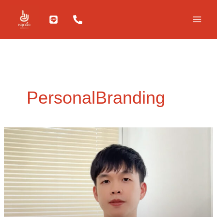
Skip
to
content
PersonalBranding
อยาก
ให้
คน
จดจำ
ต้อง
รู้จัก
“สร้าง
ตัว