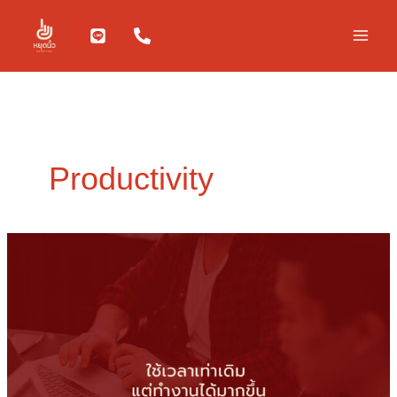
Skip
to
content
Productivity
ใช้
เวลา
เท่า
เดิม
แต่
ทำงาน
ได้
มาก