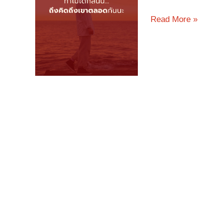
ถึง
คิดถึง
Read More »
เขา
ตลอด
กัน
นะ