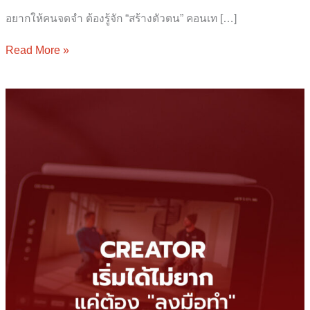
อยากให้คนจดจำ ต้องรู้จัก “สร้างตัวตน” คอนเท […]
Read More »
Creator
เริ่ม
ได้
ไม่
ยาก
แค่
ต้อง
“ลงมือ
ทำ”