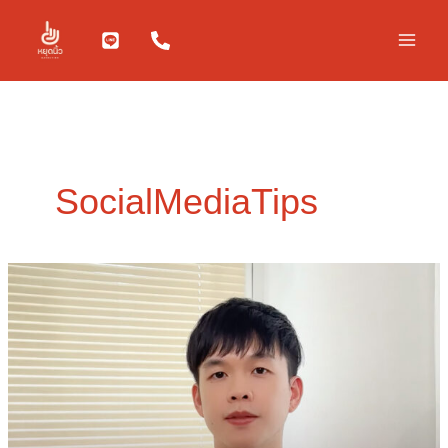
Skip
to
content
SocialMediaTips
อยาก
ให้
คน
จดจำ
ต้อง
รู้จัก
“สร้าง
ตัว