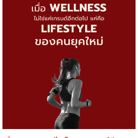
รนด์
อีก
ต่อ
ไป
แต่
คือ
lifestyle
ของ
คน
ยุค
ใหม่