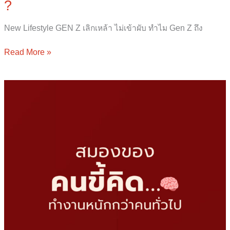
?
New Lifestyle GEN Z เลิกเหล้า ไม่เข้าผับ ทำไม Gen Z ถึง
Read More »
สมอง
ของ
คน
ขี้
คิด…
ทำงาน
หนัก
กว่า
คน
ทั่วไป
!
มา
หา