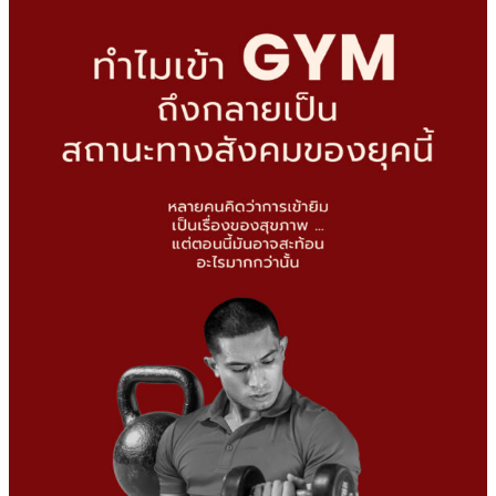
gym
ถึง
กลาย
เป็น
สถานะ
ทาง
สังคม
ของ
ยุค
นี้