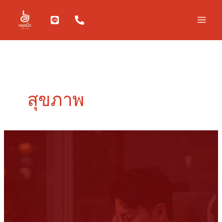
Skip
to
content
สุขภาพ
สมอง
ล้า…
ตัวการ
ที่
ทำให้
ความ
จำ
สั้น