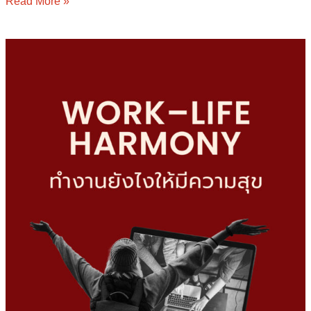
Read More »
Work–
Life
Harmony
ทำงาน
ยัง
ไง
ให้
มี
ความ
สุข