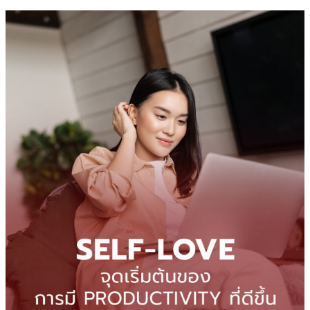
Self-
Love
ทักษะ
การ
รัก
ตัว
เอง
ที่
ไม่
ควร
มอง
ข้าม