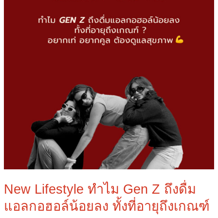
น้อย
ลง
ทั้ง
ที่
อายุ
ถึง
เกณฑ์
?
New Lifestyle ทำไม Gen Z ถึงดื่ม
แอลกอฮอล์น้อยลง ทั้งที่อายุถึงเกณฑ์