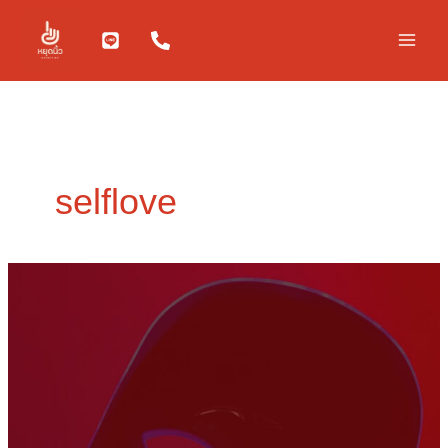
Skip
to
content
selflove
บาง
ครั้ง
การ
ปฏิเสธ
คน
อื่น
บ้าง
อาจ