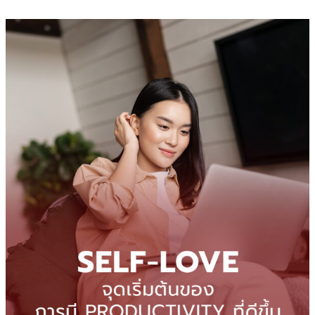
Self-
Love
ทักษะ
การ
รัก
ตัว
เอง
ที่
ไม่
ควร
มอง
ข้าม